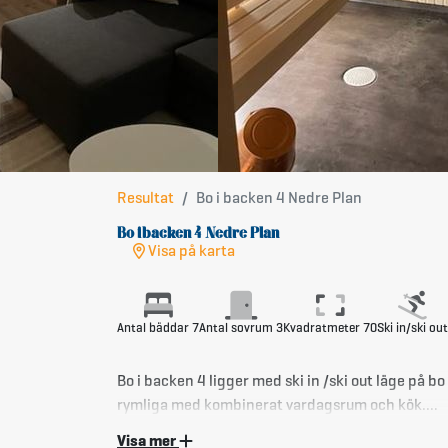
Resultat
Bo i backen 4 Nedre Plan
Bo i backen 4 Nedre Plan
Visa på karta
Antal bäddar 7
Antal sovrum 3
Kvadratmeter 70
Ski in/ski out
Bo i backen 4 ligger med ski in /ski out läge på 
rymliga med kombinerat vardagsrum och kök.
I lägenheten finns tre sovrum, ett med delbar d
Visa mer