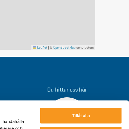
Leaflet
|
©
OpenStreetMap
contributors
Du hittar oss här
Tillåt alla
illhandahålla
ifierare och