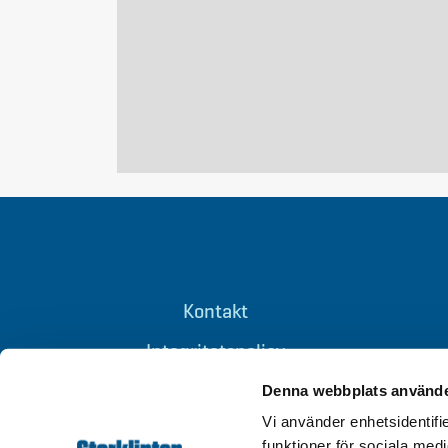
Kontakt
Integritetspolicy
Om cookies
Denna webbplats använde
Vi använder enhetsidentifie
Tillgänglighet
funktioner för sociala medi