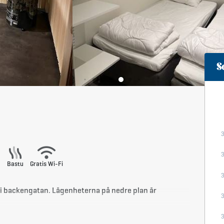
S
Bastu
Gratis Wi-Fi
bo i backengatan. Lägenheterna på nedre plan är
ubbelsäng, ett med två enkelsängar och ett med