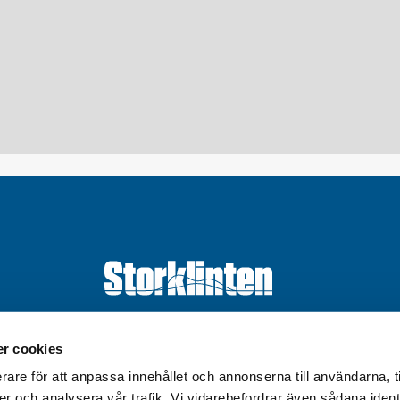
Välkommen till Storklinten - Vi ses på berget!
r cookies
rare för att anpassa innehållet och annonserna till användarna, t
0928-40 000
/
info@storklinten.se
er och analysera vår trafik. Vi vidarebefordrar även sådana ident