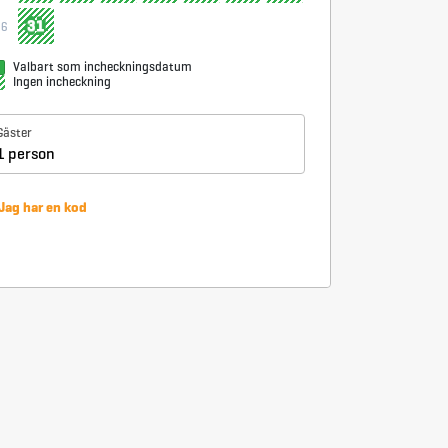
31
36
Valbart som incheckningsdatum
Ingen incheckning
Gäster
1 person
Jag har en kod