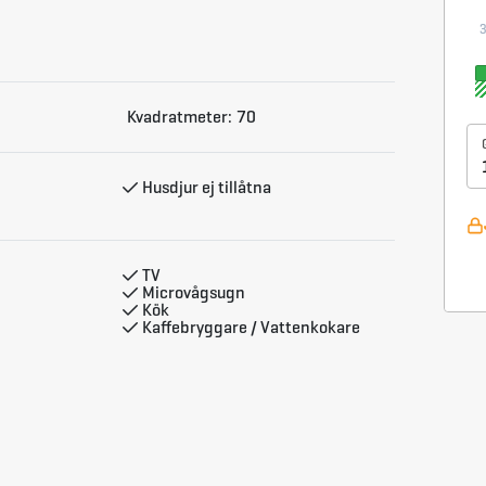
 lägenheter samt två badrum med dusch och
Kvadratmeter:
70
1kW ladduttag med kombination av schuko-uttag
Husdjur ej tillåtna
 väljer hur länge ni vill ladda er el-bil eller
TV
Microvågsugn
Kök
Kaffebryggare / Vattenkokare