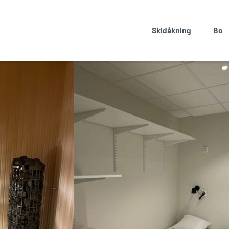
BOKA BOENDE
KÖP SKIPASS
Skidåkning
Bo
info@storklinten.se
&bullet;
Telefonbokning : 0928-40 000