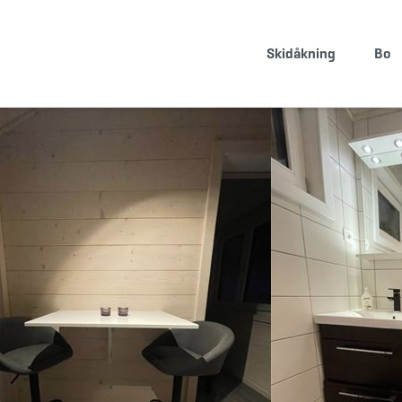
BOKA BOENDE
KÖP SKIPASS
Skidåkning
Bo
info@storklinten.se
&bullet;
Telefonbokning : 0928-40 000