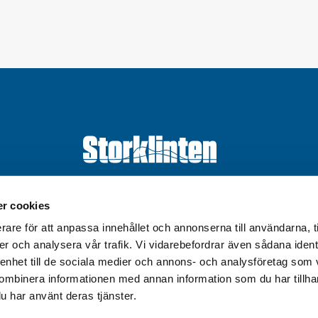
Välkommen till Storklinten - Vi ses på berget!
r cookies
rare för att anpassa innehållet och annonserna till användarna, t
0928-40 000
/
info@storklinten.se
er och analysera vår trafik. Vi vidarebefordrar även sådana ident
 enhet till de sociala medier och annons- och analysföretag som
ombinera informationen med annan information som du har tillhand
u har använt deras tjänster.