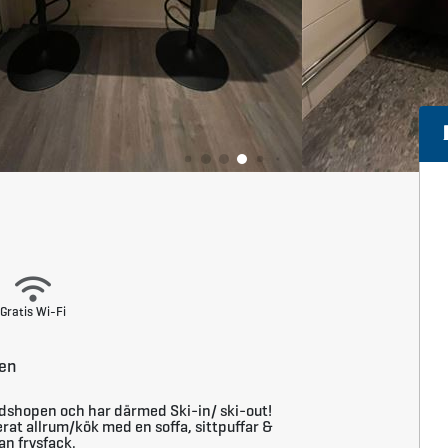
Gratis Wi-Fi
ken
idshopen och har därmed Ski-in/ ski-out!
at allrum/kök med en soffa, sittpuffar &
an frysfack.