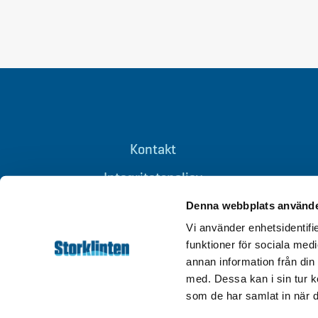
Kontakt
Integritetspolicy
Om cookies
Denna webbplats använde
Vi använder enhetsidentifie
Tillgänglighet
funktioner för sociala medi
annan information från din
med. Dessa kan i sin tur k
som de har samlat in när d