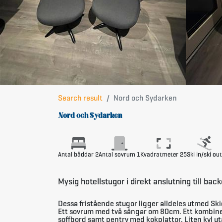
Search result
Nord och Sydarken
Nord och Sydarken
Antal bäddar 2
Antal sovrum 1
Kvadratmeter 25
Ski in/ski out
Mysig hotellstugor i direkt anslutning till bac
Dessa fristående stugor ligger alldeles utmed Sk
Ett sovrum med två sängar om 80cm. Ett kombiner
soffbord samt pentry med kokplattor. Liten kyl ut