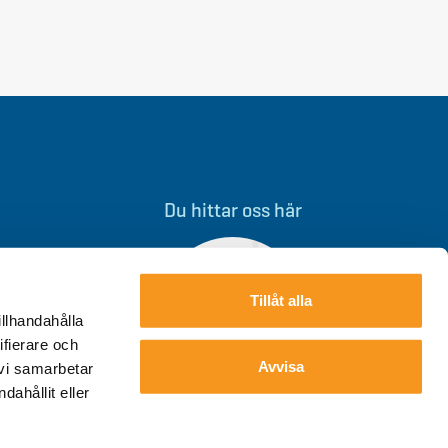
Du hittar oss här
Tillåt alla
illhandahålla
ifierare och
Avvisa
 vi samarbetar
ahållit eller
Storklinten, Övre Svartlå