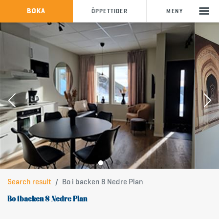
KÖP SKIPASS
BOKA
ÖPPETTIDER
MENY
info@storklinten.se
&bullet;
Telefonbokning : 0928-40 000
Search result
Bo i backen 8 Nedre Plan
Bo i backen 8 Nedre Plan