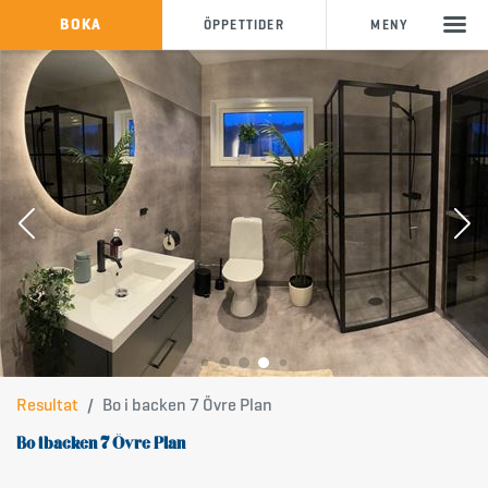
KÖP SKIPASS
BOKA
ÖPPETTIDER
MENY
info@storklinten.se
&bullet;
Telefonbokning : 0928-40 000
Resultat
Bo i backen 7 Övre Plan
Bo i backen 7 Övre Plan