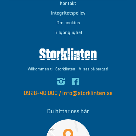
Tvättmaskin
Kontakt
Torkskåp
Integritetspolicy
Kylskåp/frys
Diskmaskin
Om cookies
Balkong/terass
Tillgänglighet
Kaffebryggare
Skotork
Välkommen till Storklinten - Vi ses på berget!
0928-40 000
/
info@storklinten.se
Du hittar oss här