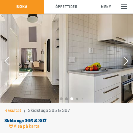
KÖP SKIPASS
BOKA
ÖPPETTIDER
MENY
info@storklinten.se
&bullet;
Telefonbokning : 0928-40 000
Resultat
Skidstuga 305 & 307
Skidstuga 305 & 307
Visa på karta