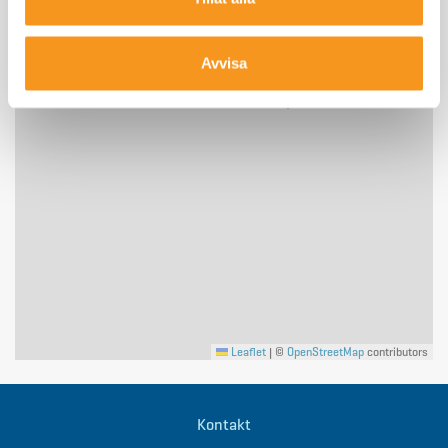
Avvisa
Skidstuga 305 & 307
Leaflet
|
©
OpenStreetMap
contributors
Kontakt