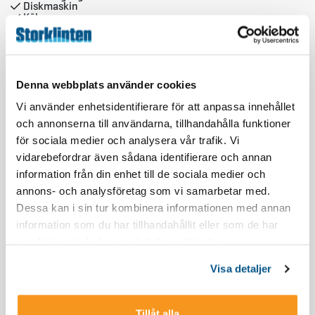
Diskmaskin
Kök
Rymlig, 62 kvm stor fristående stuga, 6 bäddar. Stora fönster
Brödrost
Kaffebryggare / Vattenkokare
som överblickar området.
1 sovrum med delbar dubbelsäng, 2 sovrum med en
våningssäng i vardera.
Denna webbplats använder cookies
Fullt utrustat kök med spis, ugn, kyl, frys, mikrovågsugn och
Vi använder enhetsidentifierare för att anpassa innehållet
diskmaskin. I stugan finns kaffebryggare och kaffepress.
och annonserna till användarna, tillhandahålla funktioner
Allrum med matplats, soffgrupp, TV.
för sociala medier och analysera vår trafik. Vi
Badrum med WC, dusch och egen bastu.
vidarebefordrar även sådana identifierare och annan
Parkering med möjlighet för tillkoppling av motor-och
information från din enhet till de sociala medier och
kupévärmare.
KARTA
annons- och analysföretag som vi samarbetar med.
Husdjur Ej tillåtna! Sänglinne och handdukar kan hyras.
Dessa kan i sin tur kombinera informationen med annan
Slutstädning kan förbokas.
information som du har tillhandahållit eller som de har
+
samlat in när du har använt deras tjänster.
Wifi igår inte i boendet
−
Visa detaljer
Tillåt alla