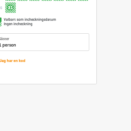
31
36
Valbart som incheckningsdatum
Ingen incheckning
Gäster
1 person
Jag har en kod