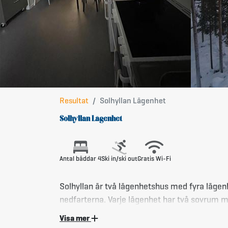
Resultat
Solhyllan Lägenhet
Solhyllan Lägenhet
Antal bäddar 4
Ski in/ski out
Gratis Wi-Fi
Solhyllan är två lägenhetshus med fyra lägenheter i var
nedfarterna. Varje lägenhet har två sovrum med två sängar i vardera som kan nyttjas
som enkelbäddar eller dubbelsäng.
Visa mer