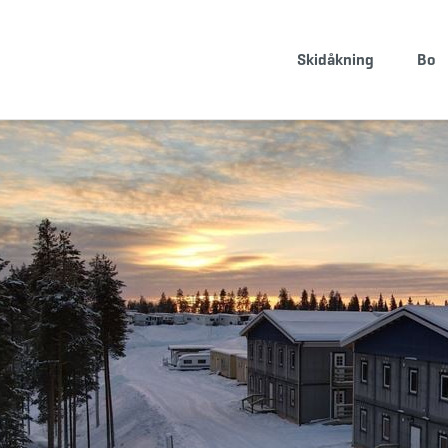
BOKA BOENDE
KÖP SKIPASS
Skidåkning
Bo
info@storklinten.se
&bullet;
Telefonbokning : 0928-40 000