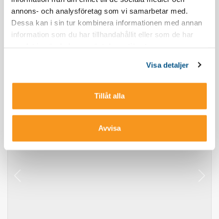
annons- och analysföretag som vi samarbetar med.
Dessa kan i sin tur kombinera informationen med annan
information som du har tillhandahållit eller som de har
BO I BACKEN 7 ÖVRE PLAN
samlat in när du har använt deras tjänster.
8 sängar
2 sovrum
Kvadratmeter: 90
Visa detaljer
Ski in/ski out
Bastu
Gratis Wi-Fi
Tillåt alla
Visa
Avvisa