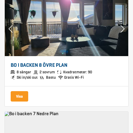
BO I BACKEN 8 ÖVRE PLAN
8 sängar
2 sovrum
Kvadratmeter: 90
Ski in/ski out
Bastu
Gratis Wi-Fi
Visa