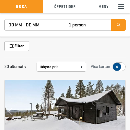
KÖP SKIPASS
BOKA
ÖPPETTIDER
MENY
DD MM - DD MM
1 person
Sök
info@storklinten.se
&bullet;
Telefonbokning : 0928-40 000
Filter
30 alternativ
Visa kartan