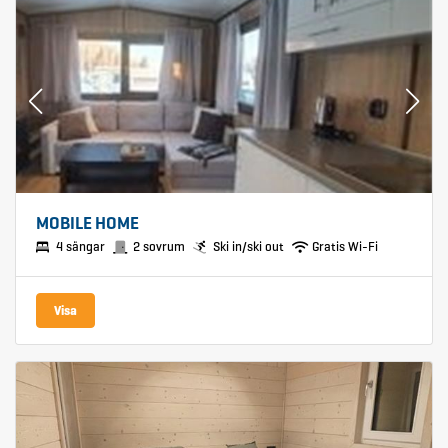
MOBILE HOME
4 sängar
2 sovrum
Ski in/ski out
Gratis Wi-Fi
Visa