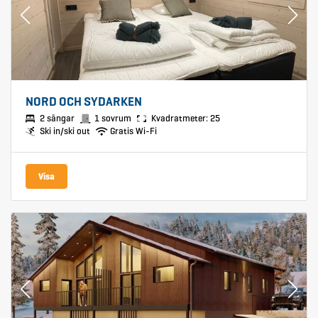
NORD OCH SYDARKEN
2 sängar
1 sovrum
Kvadratmeter: 25
Ski in/ski out
Gratis Wi-Fi
Visa