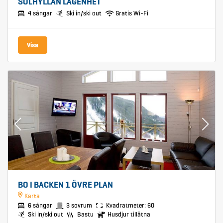
SOLHYLLAN LÄGENHET
4 sängar
Ski in/ski out
Gratis Wi-Fi
Visa
BO I BACKEN 1 ÖVRE PLAN
Karta
6 sängar
3 sovrum
Kvadratmeter: 60
Ski in/ski out
Bastu
Husdjur tillåtna