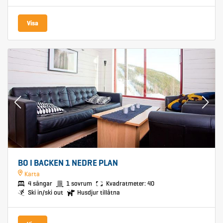
Visa
BO I BACKEN 1 NEDRE PLAN
Karta
4 sängar
1 sovrum
Kvadratmeter: 40
Ski in/ski out
Husdjur tillåtna