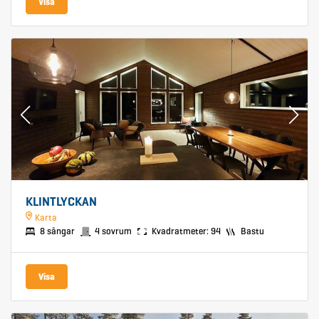
Visa
KLINTLYCKAN
Karta
8 sängar
4 sovrum
Kvadratmeter: 94
Bastu
Visa